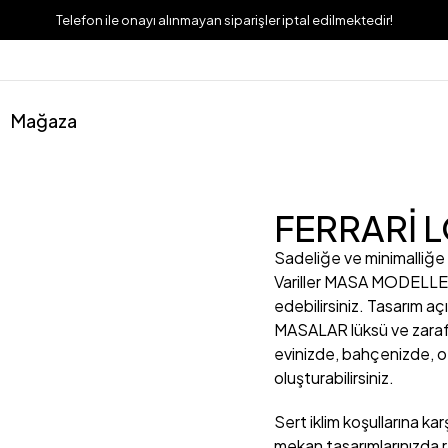
Telefon ile onayı alınmayan siparişler iptal edilmektedir!
Mağaza
FERRARİ 
Sadeliğe ve minimalliğe
Variller
MASA MODELLERİ i
edebilirsiniz. Tasarım a
MASALAR lüksü ve zarafet
evinizde, bahçenizde, of
oluşturabilirsiniz.
Sert iklim koşullarına kar
mekan tasarımlarınızda rah