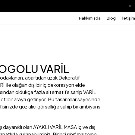
Hakkımızda
Blog
İletişim
LOGOLU VARİL
 odaklanan, abartıdan uzak
Dekoratif
le olağan dışı bir iç dekorasyon elde
çısından oldukça fazla alternatife sahip VARİL
i bir araya getiriyor. Bu tasarımlar sayesinde
isinizde göz alıcı görselliğe sahip bir ambiyans
şı dayanıklı olan
AYAKLI VARİL MASA
iç ve dış
atlıkla kullanabilirsiniz. Birinci sınıf malzeme