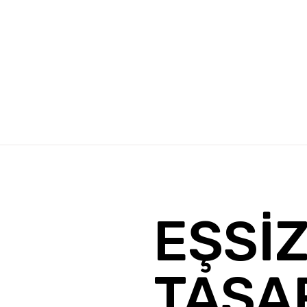
EŞSİ
TASA